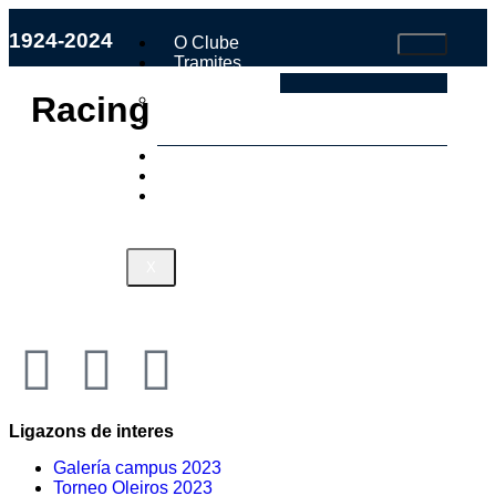
1924-2024
O Clube
Tramites
Faite Socio
Racing Club Villalbes
Estatutos e Regulamento Interno
Os Nosos
Tenda
Contacto
X
Ligazons de interes
Galería campus 2023
Torneo Oleiros 2023