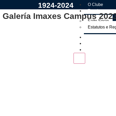
1924-2024
O Clube
Tramites
Galería Imaxes Campus 202
Faite Socio
Estatutos e Re
Os Nosos
Tenda
Contacto
X