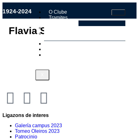
1924-2024
O Clube
Tramites
Faite Socio
Flavia SD
Estatutos e Regulamento Interno
Os Nosos
Tenda
Contacto
X
Ligazons de interes
Galería campus 2023
Torneo Oleiros 2023
Patrocinio