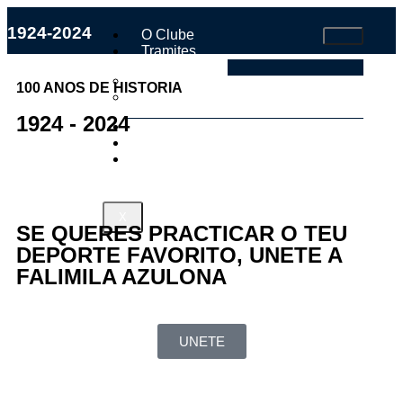
1924-2024
O Clube
Tramites
Faite Socio
100 ANOS DE HISTORIA
Estatutos e Regulamento Interno
1924 - 2024
Os Nosos
Tenda
Contacto
X
SE QUERES PRACTICAR O TEU
DEPORTE FAVORITO, UNETE A
FALIMILA AZULONA
UNETE