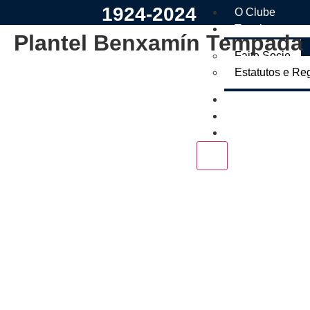
1924-2024
O Clube
Tramites
Plantel Benxamín Tempada 
Faite Socio
Estatutos e Re
Os Nosos
Tenda
Contacto
X