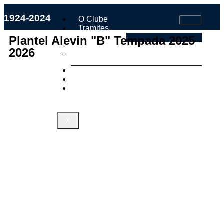
1924-2024
O Clube
Tramites
Plantel Alevin "B" Tempada 2025 -
Faite Socio
2026
Estatutos e Regulamento Interno
Os Nosos
Tenda
Contacto
X