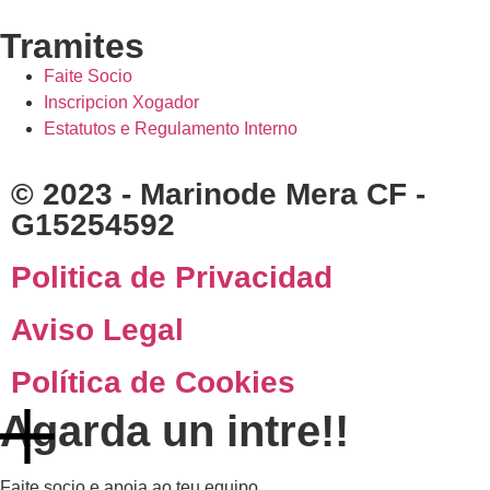
Tramites
Faite Socio
Inscripcion Xogador
Estatutos e Regulamento Interno
© 2023 - Marinode Mera CF -
G15254592
Politica de Privacidad
Aviso Legal
Política de Cookies
Agarda un intre!!
Faite socio e apoia ao teu equipo