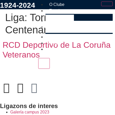
1924-2024
O Clube
Tramites
Liga:
Torneo
Faite Socio
Centenario Veterans
Estatutos e Regulamento Interno
Os Nosos
RCD Deportivo de La Coruña
Tenda
Contacto
Veteranos
X
Ligazons de interes
Galería campus 2023