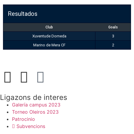
Resultados
Club
Goals
Xuventude Dorneda
3
Marino de Mera CF
2
Ligazons de interes
Galería campus 2023
Torneo Oleiros 2023
Patrocinio
Subvencions