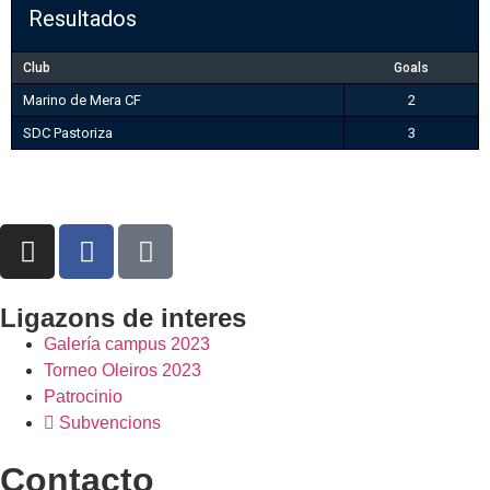
Resultados
Club
Goals
Marino de Mera CF
2
SDC Pastoriza
3
Ligazons de interes
Galería campus 2023
Torneo Oleiros 2023
Patrocinio
Subvencions
Contacto