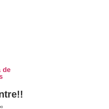
a de
s
ntre!!
po