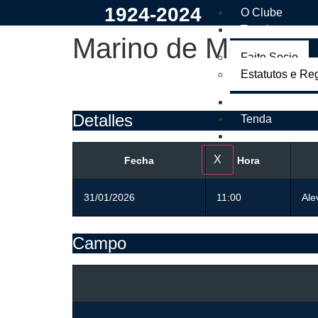
1924-2024
O Clube
Tramites
Marino de Mera CF
Faite Socio
Estatutos e Re
Os Nosos
Detalles
Tenda
Contacto
X
Fecha
Hora
31/01/2026
11:00
Ale
Campo