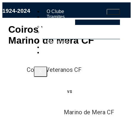
1924-2024
O Clube
Tramites
Faite Socio
Coiros Veteranos CF vs
Estatutos e Regulamento Interno
Marino de Mera CF
Os Nosos
Tenda
Contacto
Coiros Veteranos CF
X
vs
Marino de Mera CF