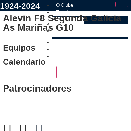
1924-2024
O Clube
Tramites
Alevin F8 Segunda Galicia
Faite Socio
As Mariñas G10
Estatutos e Regulamento Interno
Os Nosos
Equipos
Tenda
Contacto
Calendario
X
Patrocinadores