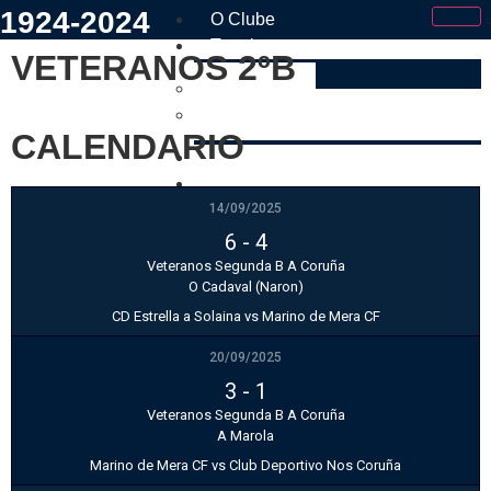
1924-2024
O Clube
Tramites
VETERANOS 2ºB
Faite Socio
Estatutos e Regulamento Interno
CALENDARIO
Os Nosos
Tenda
14/09/2025
Contacto
6
-
4
Veteranos Segunda B A Coruña
X
O Cadaval (Naron)
CD Estrella a Solaina vs Marino de Mera CF
20/09/2025
3
-
1
Veteranos Segunda B A Coruña
A Marola
Marino de Mera CF vs Club Deportivo Nos Coruña